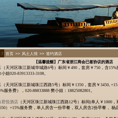
置：
>>
>>
首页
风土人情
签约酒店
【温馨提醒】广东省浙江商会已签协议的酒店
店
（天河区珠江新城华城路6号）标间￥490，套房￥750，含15%服务费
小姐020-83913333-3108。
店
（天河区珠江新城珠江西路5号）标间￥1350，套房￥3450, +
5%服务费），020-88833888 樊小姐：18825082801。
力君悦酒店
（天河区珠江新城珠江西路12号）标间(单人￥1000，双
650）+15%服务费，单人房含一份早餐，双人房含2份早餐， 杨晶 83