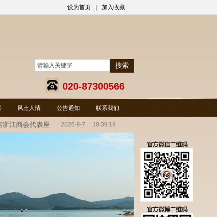
设为首页
|
加入收藏
搜索
020-87300566
采
风土人情
公告通知
联系我们
省浙江商会代表座
2026
-
8
-
7
10:39:20