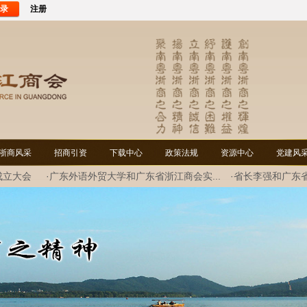
录
注册
浙商风采
招商引资
下载中心
政策法规
资源中心
党建风
成立大会
·广东外语外贸大学和广东省浙江商会实...
·省长李强和广东
谈