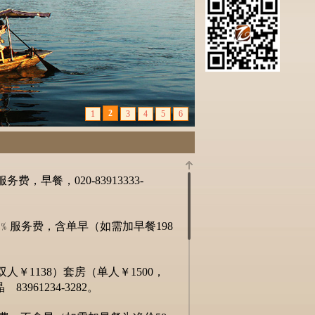
，早餐，020-83913333-
15﹪服务费，含单早（如需加早餐198
人￥1138）套房（单人￥1500，
961234-3282。