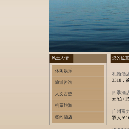
风土人情
您的位
休闲娱乐
礼顿酒
3318，徐
旅游咨询
四季酒
人文古迹
元/位+1
机票旅游
广州富
签约酒店
双人￥1