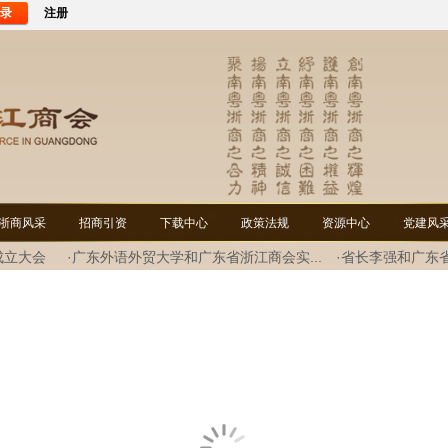
录
注册
浙商风采
招商引资
下载中心
政策法规
资源中心
党建风
成立大会
·广东外语外贸大学和广东省浙江商会实...
·省长李强和广东
谈