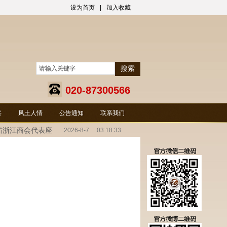
设为首页
|
加入收藏
搜索
020-87300566
采
风土人情
公告通知
联系我们
省浙江商会代表座
2026
-
8
-
7
03:18:33